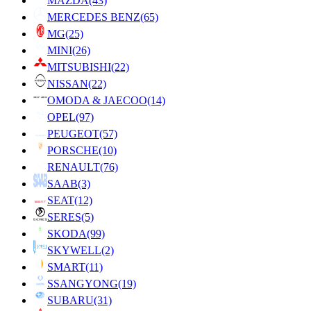
MAZDA
(43)
MERCEDES BENZ
(65)
MG
(25)
MINI
(26)
MITSUBISHI
(22)
NISSAN
(22)
OMODA & JAECOO
(14)
OPEL
(97)
PEUGEOT
(57)
PORSCHE
(10)
RENAULT
(76)
SAAB
(3)
SEAT
(12)
SERES
(5)
SKODA
(99)
SKYWELL
(2)
SMART
(11)
SSANGYONG
(19)
SUBARU
(31)