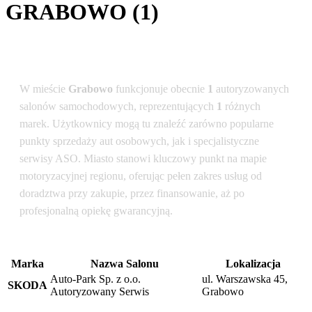
GRABOWO (1)
Podsumowanie dla lokalizacji: Grabowo
W mieście
Grabowo
funkcjonuje obecnie
1
autoryzowanych
salonów samochodowych, reprezentujących
1
różnych
marek. Użytkownicy mogą tu znaleźć zarówno popularne
punkty sprzedaży aut osobowych, jak i specjalistyczne
serwisy ASO. Miasto stanowi kluczowy punkt na mapie
motoryzacyjnej regionu, oferując pełen zakres usług od
doradztwa przy zakupie, przez finansowanie, aż po
profesjonalną opiekę gwarancyjną.
Marka
Nazwa Salonu
Lokalizacja
Auto-Park Sp. z o.o.
ul. Warszawska 45,
SKODA
Autoryzowany Serwis
Grabowo