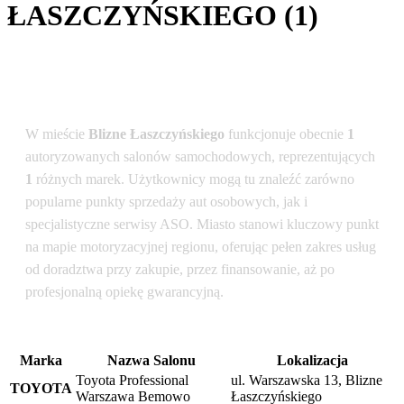
ŁASZCZYŃSKIEGO (1)
Podsumowanie dla lokalizacji: Blizne
Łaszczyńskiego
W mieście
Blizne Łaszczyńskiego
funkcjonuje obecnie
1
autoryzowanych salonów samochodowych, reprezentujących
1
różnych marek. Użytkownicy mogą tu znaleźć zarówno
popularne punkty sprzedaży aut osobowych, jak i
specjalistyczne serwisy ASO. Miasto stanowi kluczowy punkt
na mapie motoryzacyjnej regionu, oferując pełen zakres usług
od doradztwa przy zakupie, przez finansowanie, aż po
profesjonalną opiekę gwarancyjną.
Marka
Nazwa Salonu
Lokalizacja
Toyota Professional
ul. Warszawska 13, Blizne
TOYOTA
Warszawa Bemowo
Łaszczyńskiego