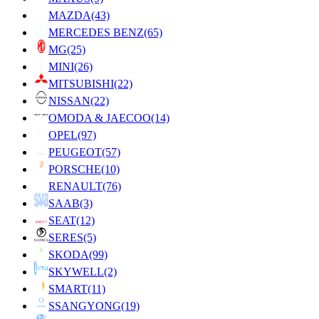
MAZDA
(43)
MERCEDES BENZ
(65)
MG
(25)
MINI
(26)
MITSUBISHI
(22)
NISSAN
(22)
OMODA & JAECOO
(14)
OPEL
(97)
PEUGEOT
(57)
PORSCHE
(10)
RENAULT
(76)
SAAB
(3)
SEAT
(12)
SERES
(5)
SKODA
(99)
SKYWELL
(2)
SMART
(11)
SSANGYONG
(19)