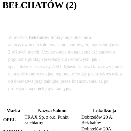
BEŁCHATÓW (2)
Podsumowanie dla lokalizacji: Bełchatów
W mieście
Bełchatów
funkcjonuje obecnie
2
autoryzowanych salonów samochodowych, reprezentujących
2
różnych marek. Użytkownicy mogą tu znaleźć zarówno
popularne punkty sprzedaży aut osobowych, jak i
specjalistyczne serwisy ASO. Miasto stanowi kluczowy punkt
na mapie motoryzacyjnej regionu, oferując pełen zakres usług
od doradztwa przy zakupie, przez finansowanie, aż po
profesjonalną opiekę gwarancyjną.
Marka
Nazwa Salonu
Lokalizacja
TRAX Sp. z o.o. Punkt
Dobrzelów 20 A,
OPEL
satelitarny
Bełchatów
Dobrzelów 20A,