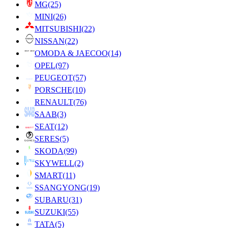
MG
(25)
MINI
(26)
MITSUBISHI
(22)
NISSAN
(22)
OMODA & JAECOO
(14)
OPEL
(97)
PEUGEOT
(57)
PORSCHE
(10)
RENAULT
(76)
SAAB
(3)
SEAT
(12)
SERES
(5)
SKODA
(99)
SKYWELL
(2)
SMART
(11)
SSANGYONG
(19)
SUBARU
(31)
SUZUKI
(55)
TATA
(5)