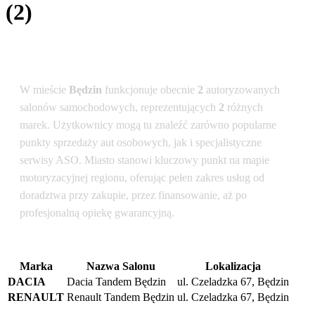
(2)
Podsumowanie dla lokalizacji: Będzin
W mieście
Będzin
funkcjonuje obecnie
2
autoryzowanych
salonów samochodowych, reprezentujących
2
różnych
marek. Użytkownicy mogą tu znaleźć zarówno popularne
punkty sprzedaży aut osobowych, jak i specjalistyczne
serwisy ASO. Miasto stanowi kluczowy punkt na mapie
motoryzacyjnej regionu, oferując pełen zakres usług od
doradztwa przy zakupie, przez finansowanie, aż po
profesjonalną opiekę gwarancyjną.
Marka
Nazwa Salonu
Lokalizacja
DACIA
Dacia Tandem Będzin
ul. Czeladzka 67, Będzin
RENAULT
Renault Tandem Będzin
ul. Czeladzka 67, Będzin