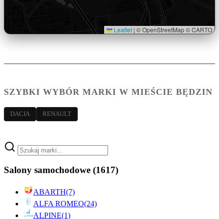
Leaflet
|
© OpenStreetMap © CARTO
SZYBKI WYBÓR MARKI W MIEŚCIE BĘDZIN
DACIA
RENAULT
Salony samochodowe
(1617)
ABARTH
(7)
ALFA ROMEO
(24)
ALPINE
(1)